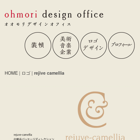
HOME
|
ロゴ
|
rejive camellia